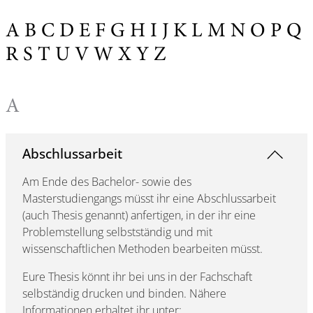
A
B
C
D
E
F
G
H
I
J
K
L
M
N
O
P
Q
R
S
T
U
V
W
X
Y
Z
A
Abschlussarbeit
Am Ende des Bachelor- sowie des
Masterstudiengangs müsst ihr eine Abschlussarbeit
(auch Thesis genannt) anfertigen, in der ihr eine
Problemstellung selbstständig und mit
wissenschaftlichen Methoden bearbeiten müsst.
Eure Thesis könnt ihr bei uns in der Fachschaft
selbständig drucken und binden. Nähere
Informationen erhaltet ihr unter: