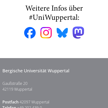
Weitere Infos über
#UniWuppertal:
Bergische Universität Wuppertal
Gaußstraße 20
42119 Wuppertal
Postfach
42097 Wuppertal
Telefon
+49 202 439-0