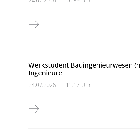
24.07.2026
|
20:39 Uhr
Werkstudent Verkehrswirtschaftsingenieu
Werkstudent Bauingenieurwesen (m
Ingenieure
24.07.2026
|
11:17 Uhr
Werkstudent Bauingenieurwesen (m/w/d) Pr