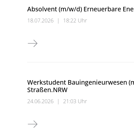
Absolvent (m/w/d) Erneuerbare En
18.07.2026
|
18:22 Uhr
Absolvent (m/w/d) Erneuerbare Energien- 
Werkstudent Bauingenieurwesen (m/
Straßen.NRW
24.06.2026
|
21:03 Uhr
Werkstudent Bauingenieurwesen (m/w/d) v