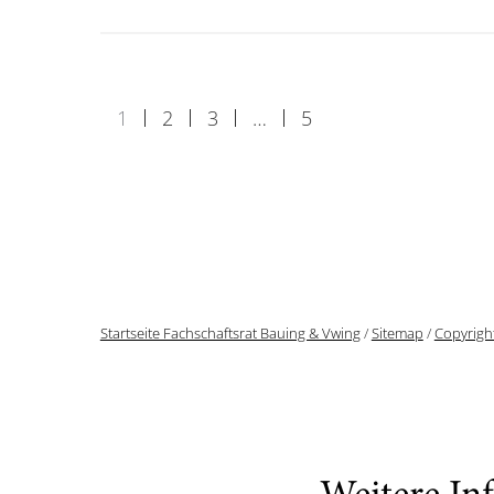
1
2
3
…
5
Startseite Fachschaftsrat Bauing & Vwing
/
Sitemap
/
Copyrigh