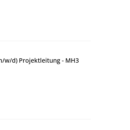
rwesen (m/w/d) Marktmanagement - BVR
/w/d) Projektleitung - MH3
ojektleitung - MH3 Ingenieure