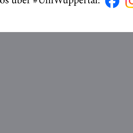
fos über #UniWuppertal: