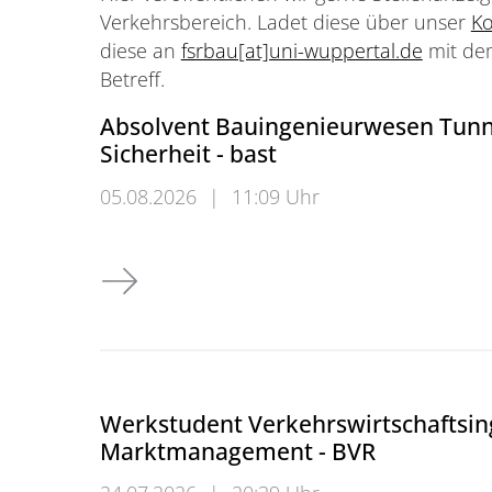
Verkehrsbereich. Ladet diese über unser
Ko
diese an
fsrbau[at]uni-wuppertal.de
mit dem
Betreff.
Absolvent Bauingenieurwesen Tunnel
Sicherheit - bast
05.08.2026
|
11:09 Uhr
Absolvent Bauingenieurwesen Tunnel, Geotech
Werkstudent Verkehrswirtschaftsi
Marktmanagement - BVR