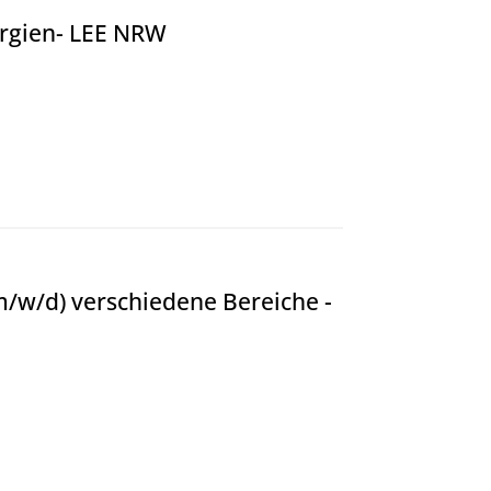
ergien- LEE NRW
LEE NRW
w/d) verschiedene Bereiche -
erschiedene Bereiche - Straßen.NRW