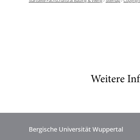
Startseite Fachschaftsrat Bauing & Vwing
/
Sitemap
/
Copyrigh
Weitere In
Bergische Universität Wuppertal