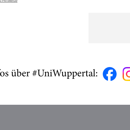
t-Hinweise
fos über #UniWuppertal: